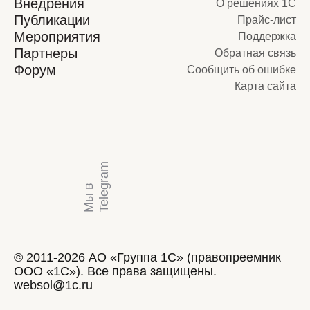
Внедрения
О решениях 1С
Публикации
Прайс-лист
Мероприятия
Поддержка
Партнеры
Обратная связь
Форум
Сообщить об ошибке
Карта сайта
m
М
ы
в
T
e
l
e
g
r
a
© 2011-2026 АО «Группа 1С» (правопреемник
ООО «1С»). Все права защищены.
websol@1c.ru