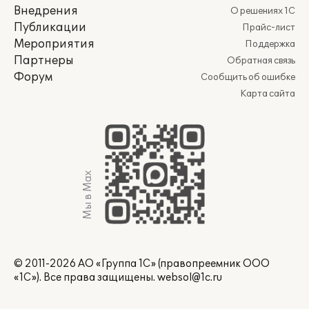
Внедрения
О решениях 1С
Публикации
Прайс-лист
Мероприятия
Поддержка
Партнеры
Обратная связь
Форум
Сообщить об ошибке
Карта сайта
Мы в Max
© 2011-2026 АО «Группа 1С» (правопреемник ООО
«1С»). Все права защищены.
websol@1c.ru