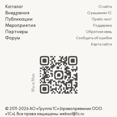
Каталог
О сайте
Внедрения
О решениях 1С
Публикации
Прайс-лист
Мероприятия
Поддержка
Партнеры
Обратная связь
Форум
Сообщить об ошибке
Карта сайта
Мы в Max
© 2011-2026 АО «Группа 1С» (правопреемник ООО
«1С»). Все права защищены.
websol@1c.ru