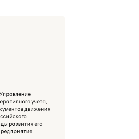
:Управление
еративного учета,
окументов движения
оссийского
оды развития его
 предприятие