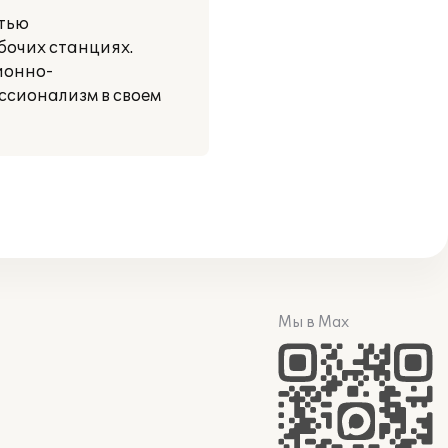
стью
бочих станциях.
ионно-
ссионализм в своем
Мы в Max