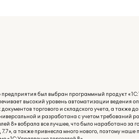
 предприятия был выбран программный продукт «1С
печивает высокий уровень автоматизации ведения оп
документов торгового и складского учета, а также д
ниверсальной и разработана с учетом требований р
лей 8» вобрала все лучшее, что было наработано за г
7.7», а также привнесла много нового, поэтому наше