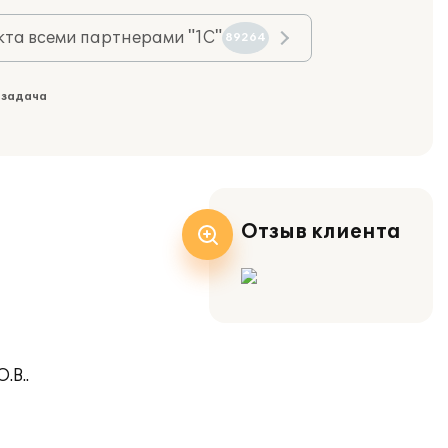
та всеми партнерами "1С"
89264
 задача
Отзыв клиента
.В..