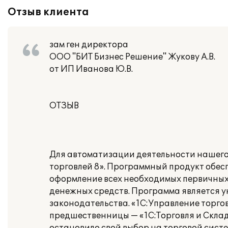
Отзыв клиента
зам ген директора
ООО "БИТ Бизнес Решение" Жукову А.В.
от ИП Иванова Ю.В.
ОТЗЫВ
Для автоматизации деятельности нашего
торговлей 8». Программный продукт обес
оформление всех необходимых первичных 
денежных средств. Программа является у
законодательства. «1С:Управление торгов
предшественницы — «1С:Торговля и Склад 