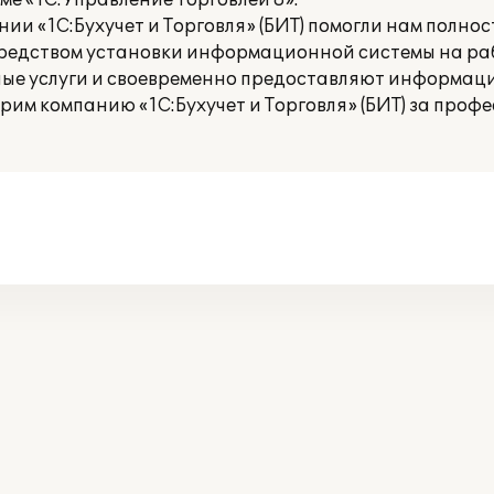
ме «1С:Управление торговлей 8».
 «1С:Бухучет и Торговля» (БИТ) помогли нам полно
редством установки информационной системы на ра
ые услуги и своевременно предоставляют информац
им компанию «1С:Бухучет и Торговля» (БИТ) за профе