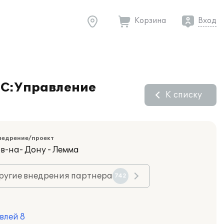
Корзина
Вход
"1С:Управление
К списку
недрение/проект
в-на- Дону - Лемма
ругие внедрения партнера
742
влей 8