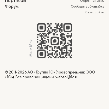
Партнеры
Обратная связь
Форум
Сообщить об ошибке
Карта сайта
Мы в Max
© 2011-2026 АО «Группа 1С» (правопреемник ООО
«1С»). Все права защищены.
websol@1c.ru