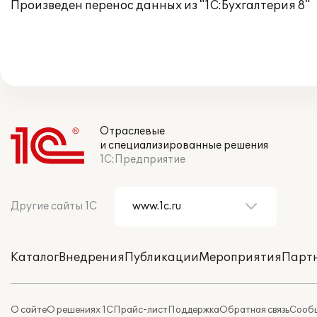
Произведен перенос данных из "1С:Бухгалтерия 8"
Отраслевые
и специализированные решения
1С:Предприятие
Другие сайты 1С
Каталог
Внедрения
Публикации
Мероприятия
Парт
О сайте
О решениях 1С
Прайс-лист
Поддержка
Обратная связь
Сообщ