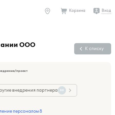
Корзина
Вход
мпании ООО
К списку
недрение/проект
ругие внедрения партнера
80
ление персоналом 8