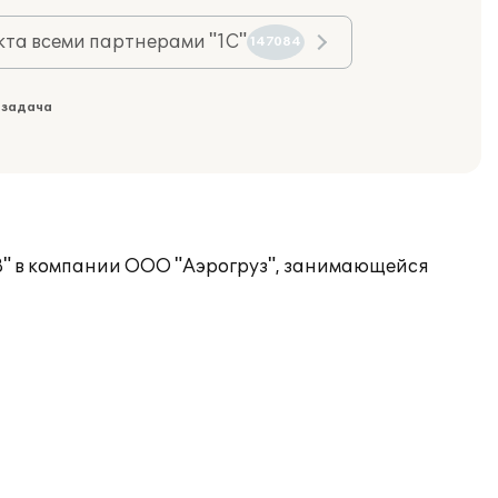
та всеми партнерами "1С"
147084
 задача
8" в компании ООО "Аэрогруз", занимающейся