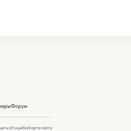
неры
Форум
ить об ошибке
Карта сайта