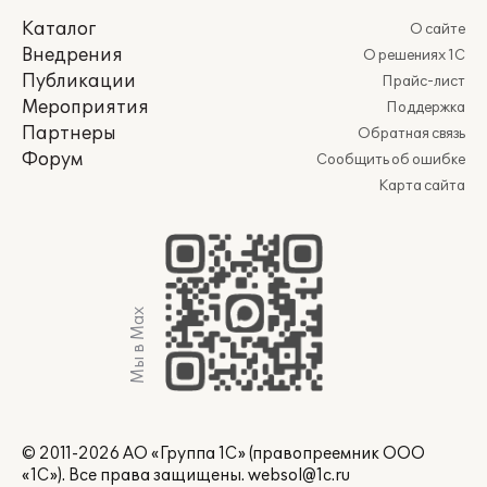
Каталог
О сайте
Внедрения
О решениях 1С
Публикации
Прайс-лист
Мероприятия
Поддержка
Партнеры
Обратная связь
Форум
Сообщить об ошибке
Карта сайта
Мы в Max
© 2011-2026 АО «Группа 1С» (правопреемник ООО
«1С»). Все права защищены.
websol@1c.ru