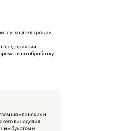
выгрузка деклараций.
ва предприятия
 времени на обработку
ством шампанских и
ского виноделия.
пным букетом и