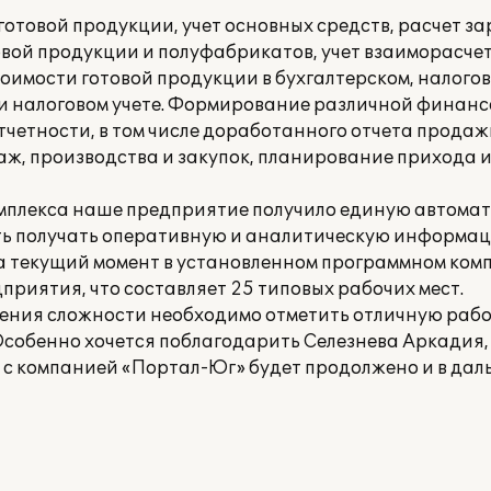
готовой продукции, учет основных средств, расчет з
товой продукции и полуфабрикатов, учет взаиморасче
тоимости готовой продукции в бухгалтерском, налого
м и налоговом учете. Формирование различной финанс
четности, в том числе доработанного отчета продажи
ж, производства и закупок, планирование прихода 
омплекса наше предприятие получило единую автом
сть получать оперативную и аналитическую информац
а текущий момент в установленном программном комп
риятия, что составляет 25 типовых рабочих мест.
рения сложности необходимо отметить отличную раб
Особенно хочется поблагодарить Селезнева Аркади
о с компанией «Портал-Юг» будет продолжено и в дал