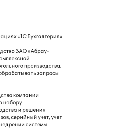
рациях «1С:Бухгалтерия»
одство ЗАО «Абрау-
комплексной
гольного производства,
 обрабатывать запросы
дство компании
о набору
одства и решения
ов, серийный учет, учет
внедрении системы.