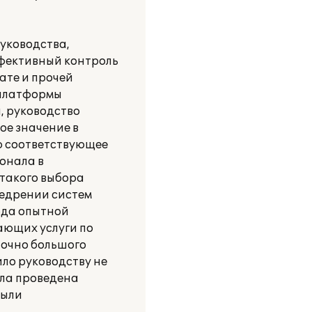
руководства,
ффективный контроль
ате и прочей
 платформы
, руководство
ое значение в
ю соответствующее
онала в
 такого выбора
недрении систем
ода опытной
ающих услуги по
точно большого
ло руководству не
ыла проведена
были