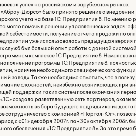
авоевал успех на российском и зарубежном рынках.
О «Абрау-Дюрсо» было принято решение о внедрении
ского учета на базе 1С: Предприятия 8. По мнению 
та могло помочь в решении управленческих задач: э
кой себестоимости, получение отчета продажи по опл
 предприятии уже использовалась предыдущая версия
ных служб был большой опыт работы с данной системой
ограммном комплексе 1С:Предприятие 8. Немаловажн
наполнение программы 1С:Предприятие 8, полность
тии, наличие необходимого специфического функци
ый завод». Также необходимо отметить, что в пользу
нимание сложностей, неизбежно возникающих при в
ующей поддержки таких систем после окончания пери
«1С» создала разветвленную сеть партнеров, оказыв
 возможность выбора будущего подрядчика из доста
ое сотрудничество с компанией «Портал-Юг», позволи
риод с «01» декабря 2007г. по «30» октября 2008г. б
ого обеспечения «1С:Предприятие 8». За это время 