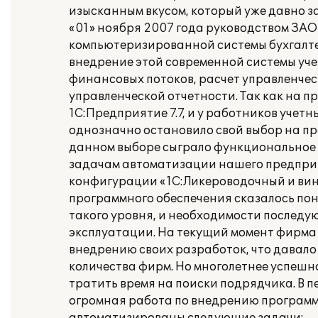
изысканным вкусом, который уже давно з
«01» ноября 2007 года руководством ЗА
компьютеризированной системы бухгалтер
внедрение этой современной системы уче
финансовых потоков, расчет управленчес
управленческой отчетности. Так как на
1С:Предприятие 7.7, и у работников учет
однозначно остановило свой выбор на пр
данном выборе сыграло функциональное 
задачам автоматизации нашего предприя
конфигурации «1С:Ликероводочный и винн
программного обеспечения сказалось по
такого уровня, и необходимости послед
эксплуатации. На текущий момент фирма 
внедрению своих разработок, что давало
количества фирм. Но многолетнее успешн
тратить время на поиски подрядчика. В пе
огромная работа по внедрению программн