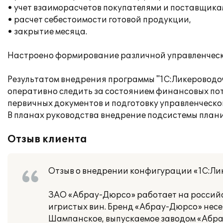
• учет взаиморасчетов покупателями и поставщика
• расчет себестоимости готовой продукции,
• закрытие месяца.
Настроено формирование различной управленческо
Результатом внедрения программы "1С:Ликероводо
оперативно следить за состоянием финансовых пот
первичных документов и подготовку управленческо
В планах руководства внедрение подсистемы план
Отзыв клиента
Отзыв о внедрении конфигурации «1С:Ли
ЗАО «Абрау-Дюрсо» работает на российск
игристых вин. Бренд «Абрау-Дюрсо» несет
Шампанское, выпускаемое заводом «Абрау