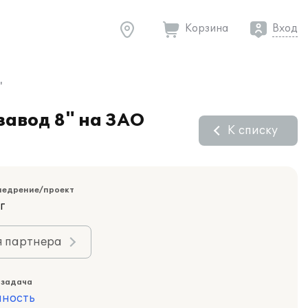
Корзина
Вход
"
завод 8" на ЗАО
К списку
недрение/проект
г
я партнера
 задача
ность