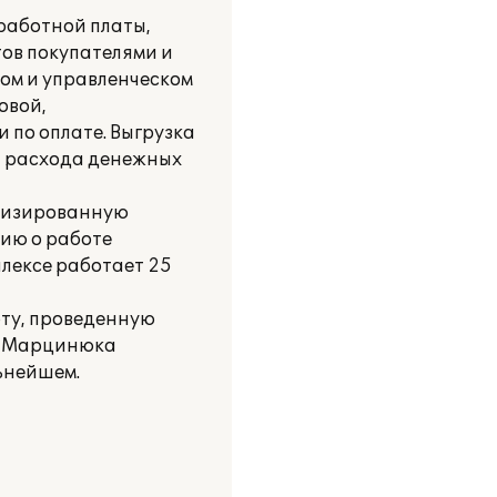
аработной платы,
тов покупателями и
вом и управленческом
овой,
 по оплате. Выгрузка
и расхода денежных
атизированную
ию о работе
лексе работает 25
оту, проведенную
я, Марцинюка
ьнейшем.