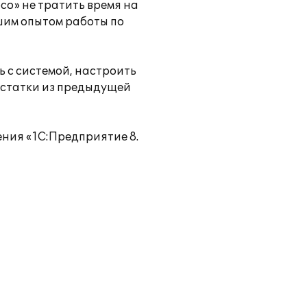
со» не тратить время на
шим опытом работы по
 с системой, настроить
остатки из предыдущей
ения «1С:Предприятие 8.