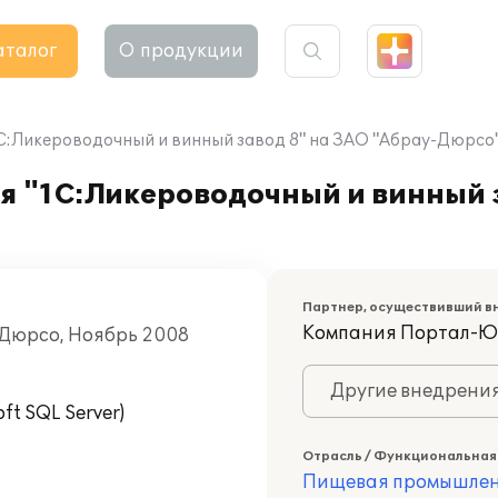
аталог
О продукции
C:Ликероводочный и винный завод 8" на ЗАО "Абрау-Дюрсо
я "1C:Ликероводочный и винный 
Партнер, осуществивший в
Компания Портал-Ю
-Дюрсо, Ноябрь 2008
Другие внедрени
t SQL Server)
Отрасль / Функциональная
Пищевая промышлен