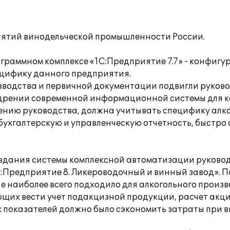
иятий винодельческой промышленности России.
граммном комплексе «1С:Предприятие 7.7» - конфигу
ецифику данного предприятия.
зводства и первичной документации подвигли руков
едрении современной информационной системы для 
ению руководства, должна учитывать специфику алко
бухгалтерскую и управленческую отчетность, быстро
оздания системы комплексной автоматизации руково
:Предприятие 8. Ликероводочный и винный завод». П
наиболее всего подходило для алкогольного произв
щих вести учет подакцизной продукции, расчет акциз
 показателей должно было сэкономить затраты при 