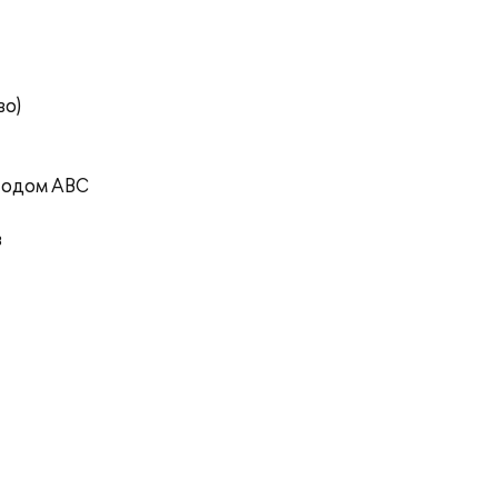
во)
тодом ABC
в