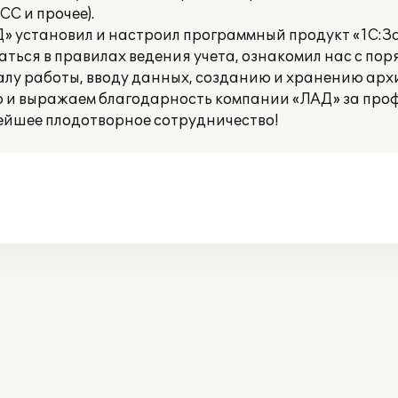
С и прочее).
 установил и настроил программный продукт «1С:З
ться в правилах ведения учета, ознакомил нас с пор
алу работы, вводу данных, созданию и хранению арх
ю и выражаем благодарность компании «ЛАД» за про
ейшее плодотворное сотрудничество!