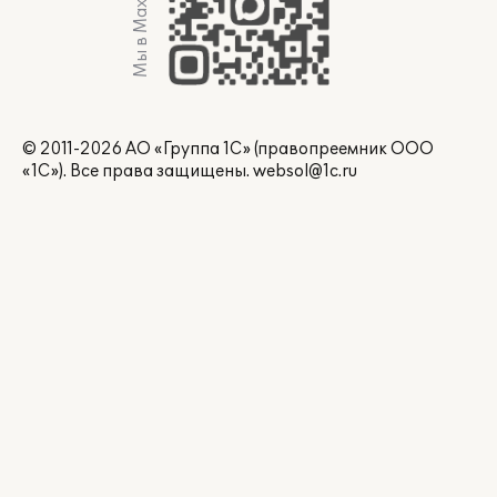
Мы в Max
© 2011-2026 АО «Группа 1С» (правопреемник ООО
«1С»). Все права защищены.
websol@1c.ru