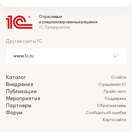
Отраслевые
и специализированные решения
1С:Предприятие
Другие сайты 1С
Каталог
О сайте
Внедрения
О решениях 1С
Публикации
Прайс-лист
Мероприятия
Поддержка
Партнеры
Обратная связь
Форум
Сообщить об ошибке
Карта сайта