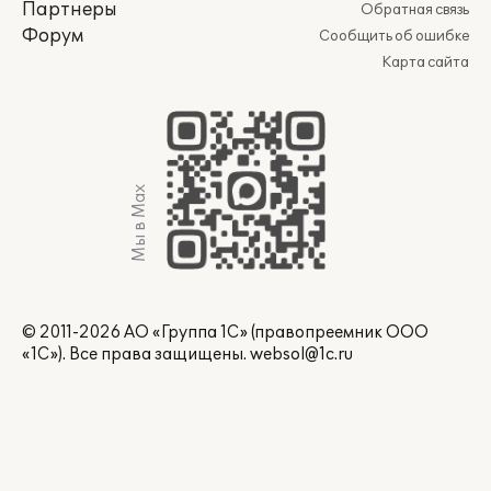
Партнеры
Обратная связь
Форум
Сообщить об ошибке
Карта сайта
Мы в Max
© 2011-2026 АО «Группа 1С» (правопреемник ООО
«1С»). Все права защищены.
websol@1c.ru