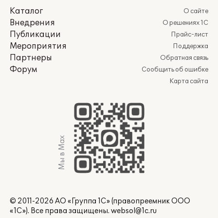
Каталог
О сайте
Внедрения
О решениях 1С
Публикации
Прайс-лист
Мероприятия
Поддержка
Партнеры
Обратная связь
Форум
Сообщить об ошибке
Карта сайта
Мы в Max
© 2011-2026 АО «Группа 1С» (правопреемник ООО
«1С»). Все права защищены.
websol@1c.ru