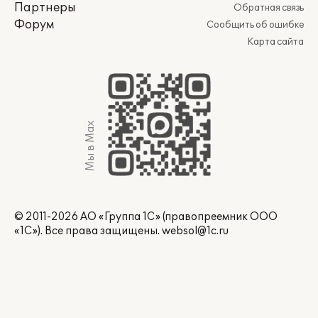
Партнеры
Обратная связь
Форум
Сообщить об ошибке
Карта сайта
Мы в Max
© 2011-2026 АО «Группа 1С» (правопреемник ООО
«1С»). Все права защищены.
websol@1c.ru