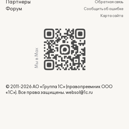
Партнеры
Обратная связь
Форум
Сообщить об ошибке
Карта сайта
Мы в Max
© 2011-2026 АО «Группа 1С» (правопреемник ООО
«1С»). Все права защищены.
websol@1c.ru