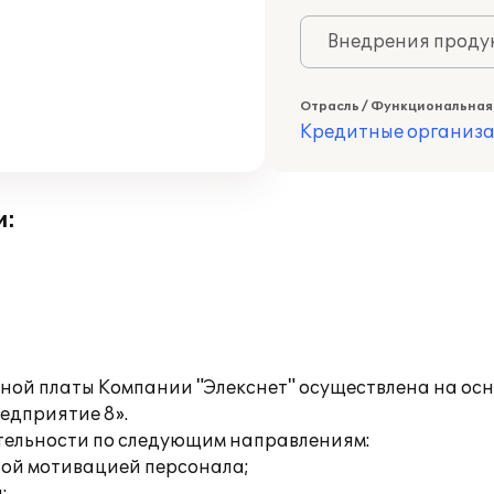
Внедрения продук
Отрасль / Функциональная
Кредитные организ
и:
тной платы Компании "Элекснет" осуществлена на ос
едприятие 8».
тельности по следующим направлениям:
вой мотивацией персонала;