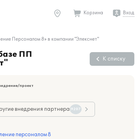
Корзина
Вход
ение Персоналом 8» в компании "Элекснет"
 базе ПП
К списку
т"
недрение/проект
ругие внедрения партнера
9207
ление персоналом 8