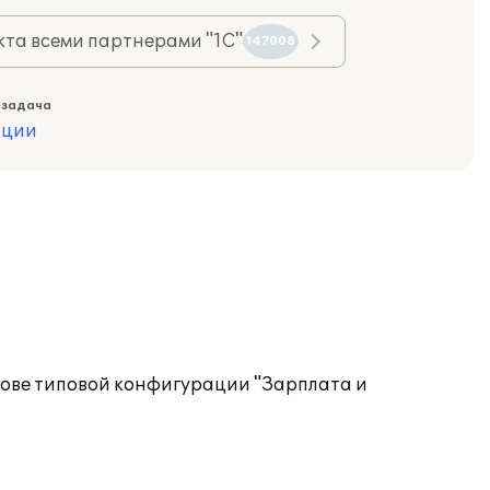
та всеми партнерами "1С"
147008
 задача
ации
нове типовой конфигурации "Зарплата и