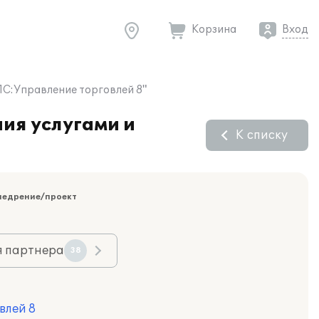
Корзина
Вход
1С:Управление торговлей 8"
ия услугами и
К списку
недрение/проект
я партнера
38
влей 8