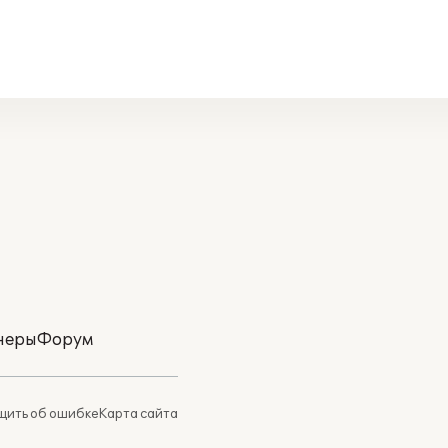
неры
Форум
ить об ошибке
Карта сайта