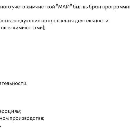
ого учета химчисткой "МАЙ" был выбран программны
ованы следующие направления деятельности:
говля химикатами);
ятельности.
перациям;
ном производстве;
.