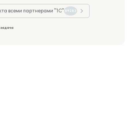
та всеми партнерами "1С"
89283
 задача