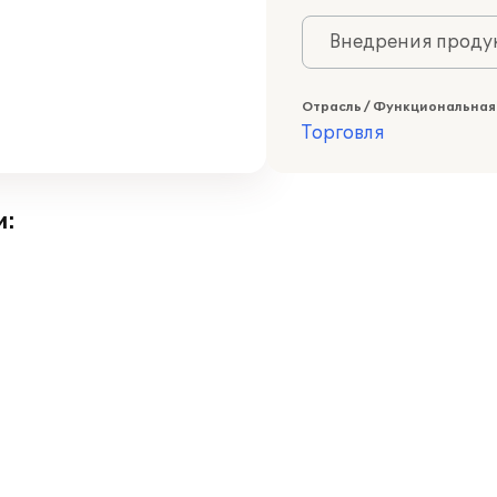
Внедрения продук
Отрасль / Функциональная
Торговля
и: