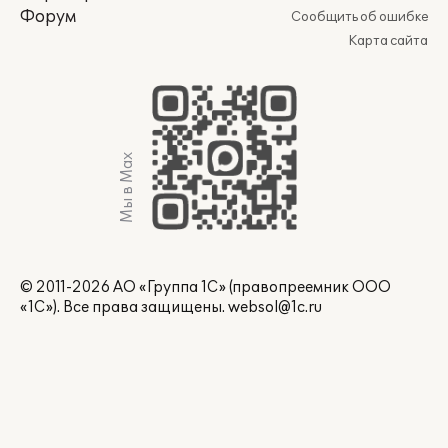
Форум
Сообщить об ошибке
Карта сайта
Мы в Max
© 2011-2026 АО «Группа 1С» (правопреемник ООО
«1С»). Все права защищены.
websol@1c.ru