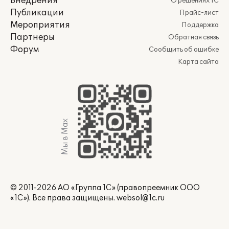
Внедрения
О решениях 1С
Публикации
Прайс-лист
Мероприятия
Поддержка
Партнеры
Обратная связь
Форум
Сообщить об ошибке
Карта сайта
Мы в Max
© 2011-2026 АО «Группа 1С» (правопреемник ООО
«1С»). Все права защищены.
websol@1c.ru