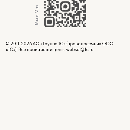
Мы в Max
© 2011-2026 АО «Группа 1С» (правопреемник ООО
«1С»). Все права защищены.
websol@1c.ru