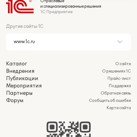
Отраслевые
и специализированные решения
1С:Предприятие
Другие сайты 1С
Каталог
О сайте
Внедрения
О решениях 1С
Публикации
Прайс-лист
Мероприятия
Поддержка
Партнеры
Обратная связь
Форум
Сообщить об ошибке
Карта сайта