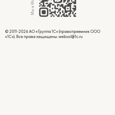
Мы в Max
© 2011-2026 АО «Группа 1С» (правопреемник ООО
«1С»). Все права защищены.
websol@1c.ru