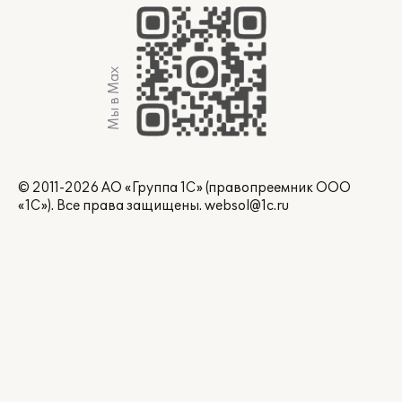
Мы в Max
© 2011-2026 АО «Группа 1С» (правопреемник ООО
«1С»). Все права защищены.
websol@1c.ru