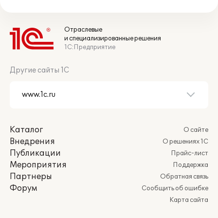
Отраслевые
и специализированные решения
1С:Предприятие
Другие сайты 1С
Каталог
О сайте
Внедрения
О решениях 1С
Публикации
Прайс-лист
Мероприятия
Поддержка
Партнеры
Обратная связь
Форум
Сообщить об ошибке
Карта сайта