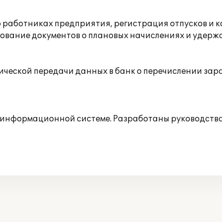
о работниках предприятия, регистрация отпусков и к
рование документов о плановых начислениях и удер
ческой передачи данных в банк о перечислении зара
й информационной системе. Разработаны руководства