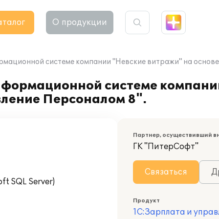
аталог
О продукции
рмационной системе компании "Невские витражи" на основе 
информационной системе компани
вление Персоналом 8".
Партнер, осуществивший в
ГК "ПитерСофт"
Связаться
Д
t SQL Server)
Продукт
1С:Зарплата и управ