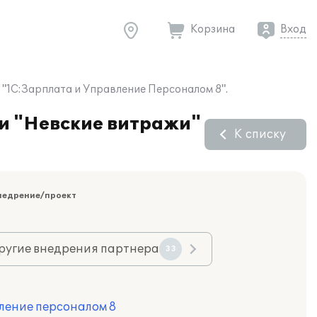
Корзина
Вход
"1С:Зарплата и Управление Персоналом 8".
и "Невские витражи"
К списку
недрение/проект
ругие внедрения партнера
33
ление персоналом 8