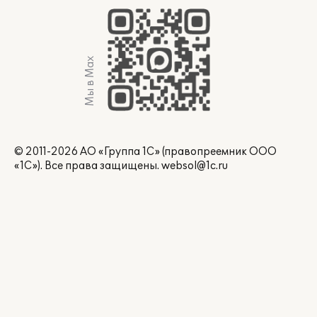
Мы в Max
© 2011-2026 АО «Группа 1С» (правопреемник ООО
«1С»). Все права защищены.
websol@1c.ru