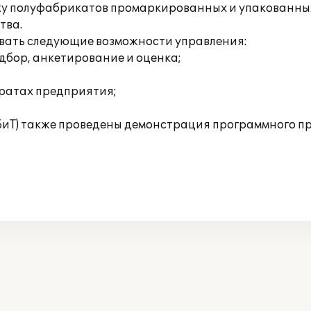
у полуфабрикатов промаркированных и упакованных з
тва.
овать следующие возможности управления:
дбор, анкетирование и оценка;
тратах предприятия;
БиТ) также проведены демонстрация программного пр