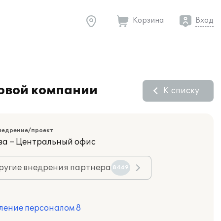
Корзина
Вход
говой компании
К списку
недрение/проект
ва – Центральный офис
ругие внедрения партнера
8469
ление персоналом 8