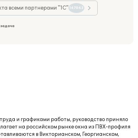
та всеми партнерами "1С"
147043
 задача
 труда и графиками работы, руководство приняло
длагает на российском рынке окна из ПВХ-профиля
отавливаются в Викторианском, Георгианском,