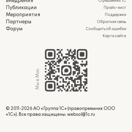
Внедрения
О решениях 1С
Публикации
Прайс-лист
Мероприятия
Поддержка
Партнеры
Обратная связь
Форум
Сообщить об ошибке
Карта сайта
Мы в Max
© 2011-2026 АО «Группа 1С» (правопреемник ООО
«1С»). Все права защищены.
websol@1c.ru