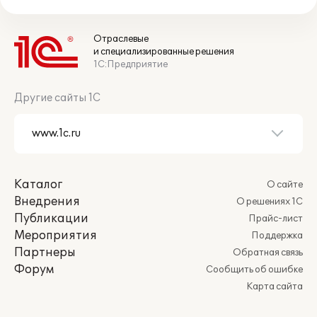
Отраслевые
и специализированные решения
1С:Предприятие
Другие сайты 1С
Каталог
О сайте
Внедрения
О решениях 1С
Публикации
Прайс-лист
Мероприятия
Поддержка
Партнеры
Обратная связь
Форум
Сообщить об ошибке
Карта сайта