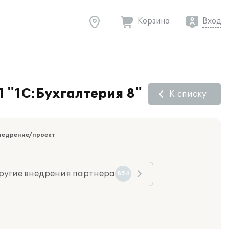
Корзина
Вход
 "1С:Бухгалтерия 8"
К списку
недрение/проект
ругие внедрения партнера
854