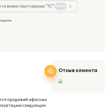
та всеми партнерами "1С"
575993
 задача
Отзыв клиента
ается продажей офисных
ксплуатацию следующих