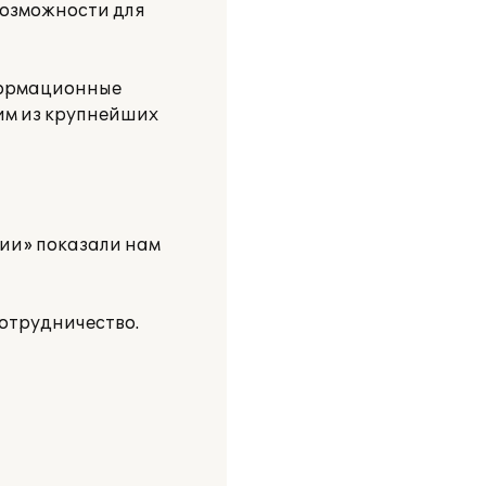
возможности для
формационные
им из крупнейших
ии» показали нам
отрудничество.