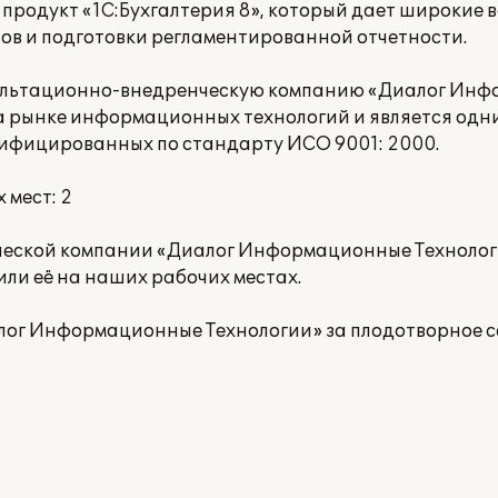
родукт «1С:Бухгалтерия 8», который дает широкие 
тов и подготовки регламентированной отчетности.
сультационно-внедренческую компанию «Диалог Ин
на рынке информационных технологий и является одн
тифицированных по стандарту ИСО 9001: 2000.
 мест: 2
еской компании «Диалог Информационные Технолог
ли её на наших рабочих местах.
ог Информационные Технологии» за плодотворное с