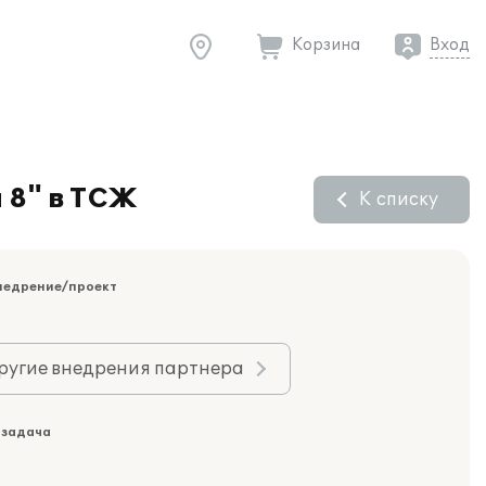
Корзина
Вход
 8" в ТСЖ
К списку
недрение/проект
ругие внедрения партнера
 задача