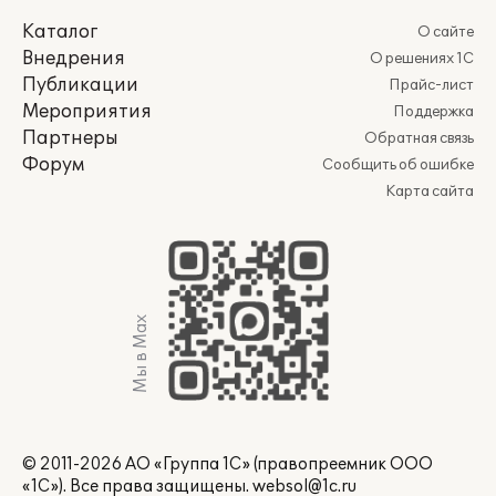
Каталог
О сайте
Внедрения
О решениях 1С
Публикации
Прайс-лист
Мероприятия
Поддержка
Партнеры
Обратная связь
Форум
Сообщить об ошибке
Карта сайта
Мы в Max
© 2011-2026 АО «Группа 1С» (правопреемник ООО
«1С»). Все права защищены.
websol@1c.ru