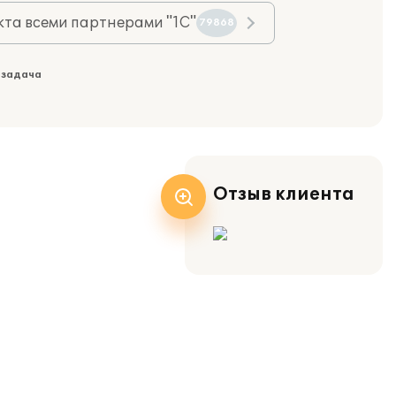
та всеми партнерами "1С"
79868
 задача
Отзыв клиента