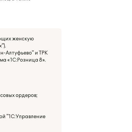
ующих женскую
").
н-Алтуфьево" и ТРК
ма «1С:Розница 8».
ссовых ордеров;
ой "1С:Управление