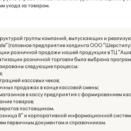
м ухода за товаром.
труктурой группы компаний, выпускающих и реализ
de" (головное предприятие холдинга ООО "Шерстипух
секции розничной продажи нашей продукции в ТЦ "Аша
матизации розничной торговли была выбрана програм
изированы следующие процессы:
в;
трацией кассовых чеков;
ичных продажах в конце кассовой смены;
 магазинов в кассу предприятия с формированием ка
ание товаров;
озвратов поставщикам.
Розница 8" и корпоративной информационной систем
сем первичным документам и справочникам.