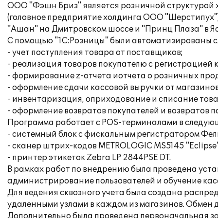
ООО "Фэшн Бриз" является розничной структурой 
(головное предприятие холдинга ООО "Шерстипух").
"Ашан" на Дмитровском шоссе и "Принц Плаза" в Яс
С помощью "1С:Розницы" были автоматизированы 
- учет поступления товара от поставщиков;
- реализация товаров покупателю с регистрацией к
- формирование z-отчета иотчета о розничных про
- оформление сдачи кассовой выручки от магазино
- инвентаризация, оприходование и списание това
- оформление возвратов покупателей и возвратов 
Программа работает с POS-терминалами в следую
- системный блок с фискальным регистратором Фели
- сканер штрих-кодов METROLOGIC MS5145 "Eclipse"
- принтер этикеток Zebra LP 2844PSE DT.
В рамках работ по внедрению была проведена уста
администрирование пользователей и обучение кас
Для ведения сквозного учета была создана распред
удаленными узлами в каждом из магазинов. Обмен
Дополнительно была проведена первоначальная за