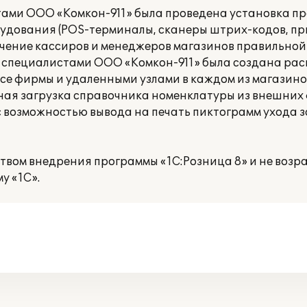
тами ООО «Комкон-911» была проведена установка п
удования (POS-терминалы, сканеры штрих-кодов, при
чение кассиров и менеджеров магазинов правильной 
а специалистами ООО «Комкон-911» была создана ра
исе фирмы и удаленными узлами в каждом из магазино
ная загрузка справочника номенклатуры из внешних 
с возможностью вывода на печать пиктограмм ухода 
твом внедрения программы «1С:Розница 8» и не возр
у «1С».