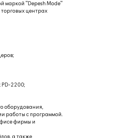
й маркой "Depesh Mode"
в торговых центрах
деров;
x PD-2200;
го оборудования,
и работы с программой.
офисе фирмы и
лов, а также