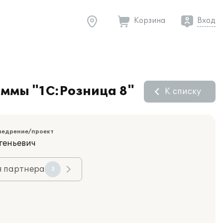
Корзина
Вход
ммы "1С:Розница 8"
К списку
недрение/проект
геньевич
я партнера
3