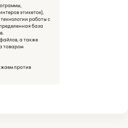
рограммы,
нтеров этикеток),
технологии работы с
спределенная база
в.
файлов, а также
за товаром
ажаем против