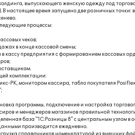
холдинга, выпускающего женскую одежду под торгово
 В настоящее время запущено две розничных точки: 
енево.
следующие процессы:
ассовых чеков;
дажах в конце кассовой смены;
в в кассу предприятия с формированием кассовых ор
ров;
поставщикам.
щей комплектации:
кс-РК, монитором кассира, табло покупателя Posifle
;
новка программы, подключение и настройка торгово
сиров и менеджеров магазинов правильной технологи
еленная база "1С:Розницы 8" с центральным узлом в 
 данными производится ежедневно.
грузка справочников номенклатурой из внешних фай