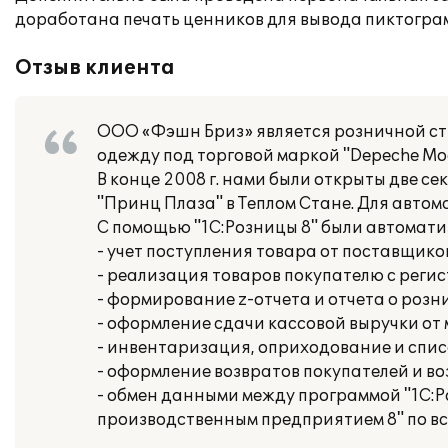
доработана печать ценников для вывода пиктограм
Отзыв клиента
ООО «Фэшн Бриз» является розничной с
одежду под торговой маркой "Depeche Mo
В конце 2008 г. нами были открыты две 
"Принц Плаза" в Теплом Стане. Для авто
С помощью "1С:Розницы 8" были автомат
- учет поступления товара от поставщико
- реализация товаров покупателю с регис
- формирование z-отчета и отчета о розн
- оформление сдачи кассовой выручки от
- инвентаризация, оприходование и спис
- оформление возвратов покупателей и в
- обмен данными между программой "1С:
производственным предприятием 8" по в