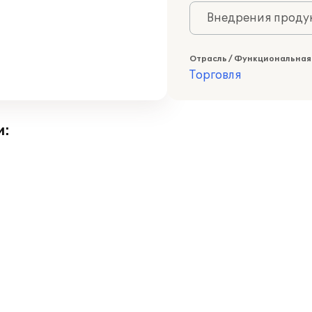
Внедрения продук
Отрасль / Функциональная
Торговля
и: