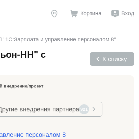
Корзина
Вход
 "1С:Зарплата и управление персоналом 8"
ьон-НН" с
К списку
й внедрение/проект
Другие внедрения партнера
921
равление персоналом 8