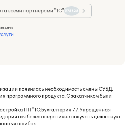
та всеми партнерами "1С"
575825
 задача
слуги
тизации появилась необходимость смены СУБД.
ия программного продукта. С заказчиком были
астройка ПП "1С:Бухгалтерия 7.7. Упрощенная
редприятия более оперативно получать целостную
ионных ошибок.