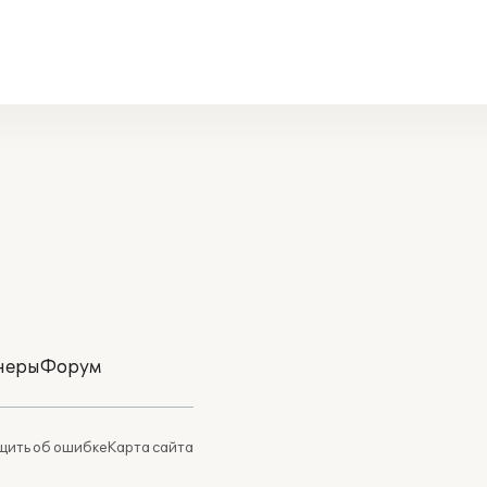
неры
Форум
ить об ошибке
Карта сайта