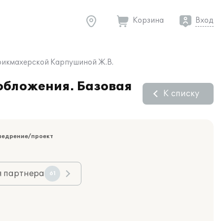
Корзина
Вход
арикмахерской Карпушиной Ж.В.
обложения. Базовая
К списку
недрение/проект
я партнера
61