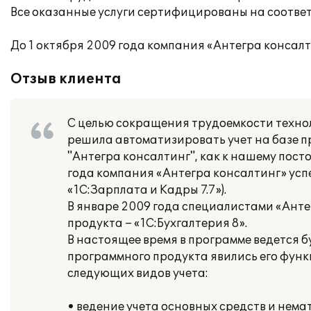
Все оказанные услуги сертифицированы на соотве
До 1 октября 2009 года компания «Антегра консал
Отзыв клиента
С целью сокращения трудоемкости техно
решила автоматизировать учет на базе п
"Антегра консалтинг", как к нашему пос
года компания «Антегра консалтинг» усп
«1С:Зарплата и Кадры 7.7»).
В январе 2009 года специалистами «Анте
продукта – «1С:Бухгалтерия 8».
В настоящее время в программе ведется 
программного продукта явились его фун
следующих видов учета:
• ведение учета основных средств и нема