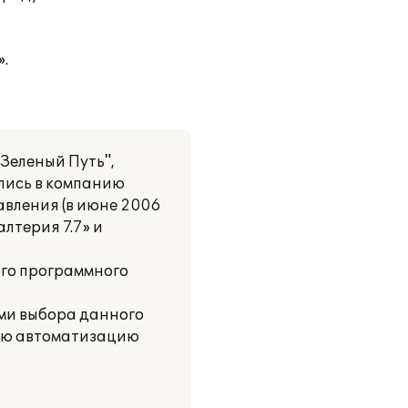
.
Зеленый Путь",
ились в компанию
авления (в июне 2006
лтерия 7.7» и
ого программного
ями выбора данного
ную автоматизацию