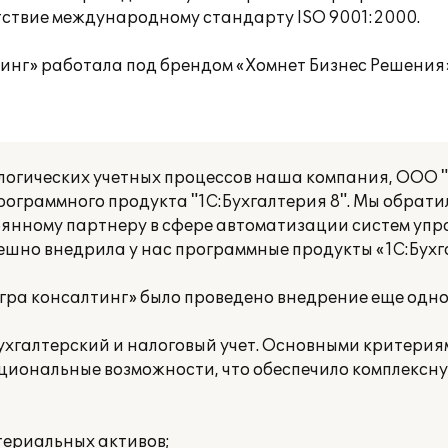
тствие международному стандарту ISO 9001:2000.
тинг» работала под брендом «Хомнет Бизнес Решения»
логических учетных процессов наша компания, ООО "
рограммного продукта "1С:Бухгалтерия 8". Мы обрат
тоянному партнеру в сфере автоматизации систем упр
ешно внедрила у нас программные продукты «1С:Бухга
гра консалтинг» было проведено внедрение еще одн
бухгалтерский и налоговый учет. Основными критери
кциональные возможности, что обеспечило комплекс
териальных активов;