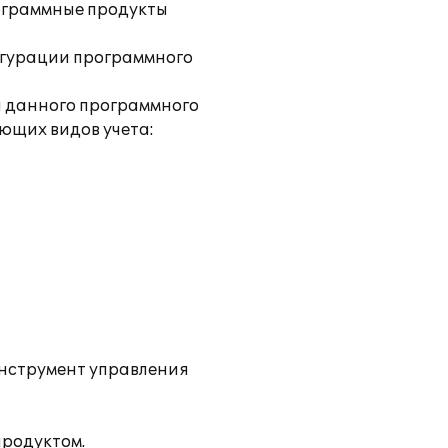
рограммные продукты
игурации программного
а данного программного
ющих видов учета:
инструмент управления
продуктом.