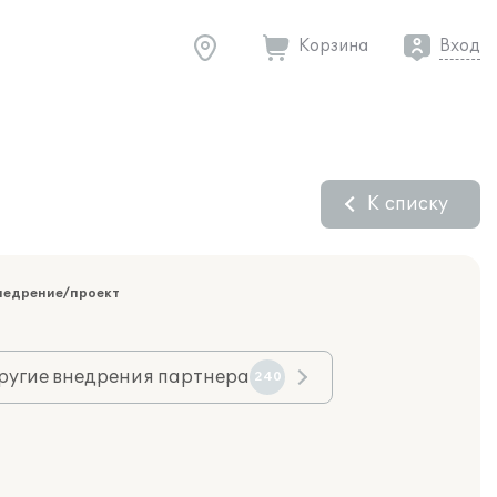
Корзина
Вход
К списку
недрение/проект
ругие внедрения партнера
240