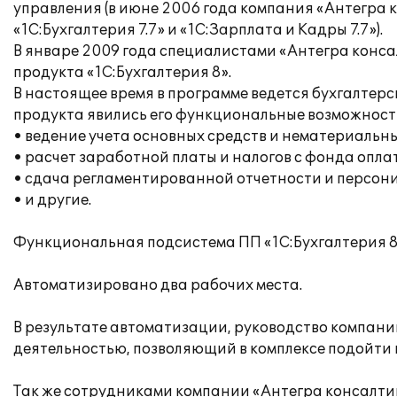
управления (в июне 2006 года компания «Антегра 
«1С:Бухгалтерия 7.7» и «1С:Зарплата и Кадры 7.7»).
В январе 2009 года специалистами «Антегра конс
продукта «1С:Бухгалтерия 8».
В настоящее время в программе ведется бухгалтер
продукта явились его функциональные возможност
• ведение учета основных средств и нематериальны
• расчет заработной платы и налогов с фонда опла
• сдача регламентированной отчетности и персон
• и другие.
Функциональная подсистема ПП «1С:Бухгалтерия 8
Автоматизировано два рабочих места.
В результате автоматизации, руководство компан
деятельностью, позволяющий в комплексе подойти к
Так же сотрудниками компании «Антегра консалтин