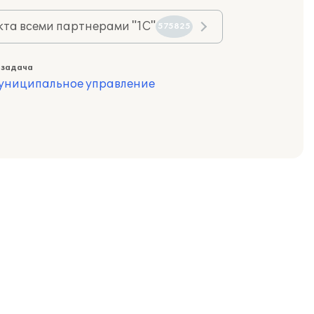
та всеми партнерами "1С"
575825
 задача
муниципальное управление