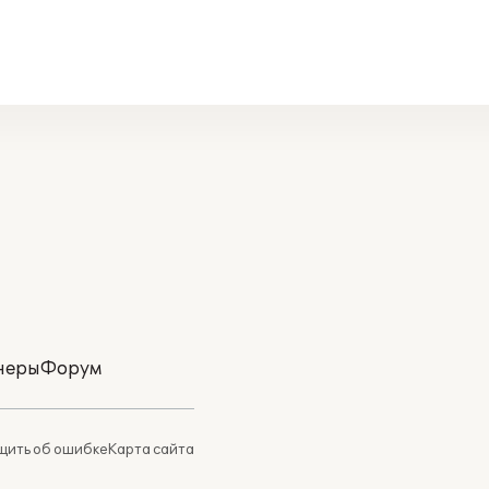
неры
Форум
ить об ошибке
Карта сайта