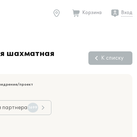
Корзина
Вход
ая шахматная
К списку
недрение/проект
я партнера
1699