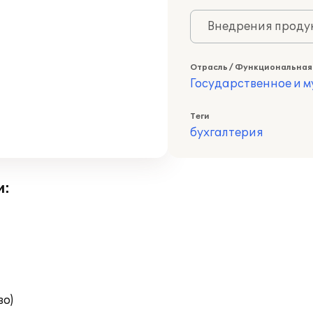
Внедрения продук
Отрасль / Функциональная
Государственное и 
Теги
бухгалтерия
и:
во)