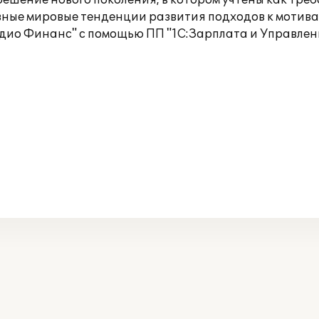
ешение нового поколения, в котором учтены как треб
вные мировые тенденции развития подходов к мотив
ио Финанс" с помощью ПП "1С:Зарплата и Управлени