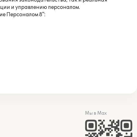
ования законодательства, так и реальная
ации и управлению персоналом.
е Персоналом 8":
Мы в Max