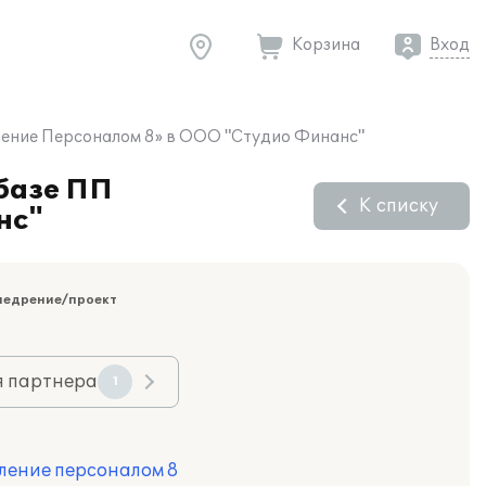
Корзина
Вход
вление Персоналом 8» в ООО "Студио Финанс"
 базе ПП
К списку
нс"
недрение/проект
я партнера
1
ление персоналом 8