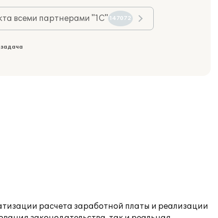
та всеми партнерами "1С"
147072
 задача
атизации расчета заработной платы и реализации