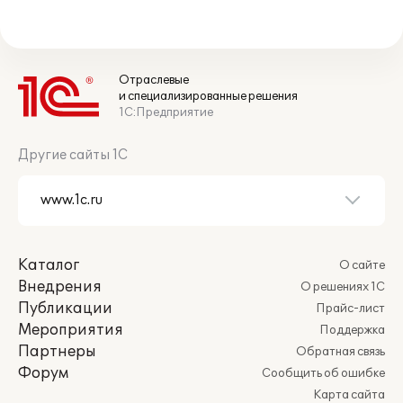
Отраслевые
и специализированные решения
1С:Предприятие
Другие сайты 1С
Каталог
О сайте
Внедрения
О решениях 1С
Публикации
Прайс-лист
Мероприятия
Поддержка
Партнеры
Обратная связь
Форум
Сообщить об ошибке
Карта сайта