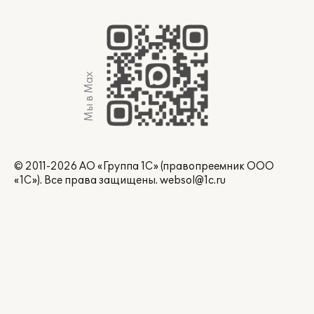
Мы в Max
© 2011-2026 АО «Группа 1С» (правопреемник ООО
«1С»). Все права защищены.
websol@1c.ru