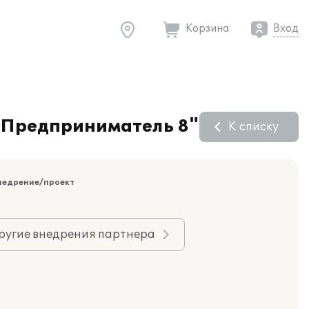
Корзина
Вход
:Предприниматель 8"
К списку
недрение/проект
ругие внедрения партнера