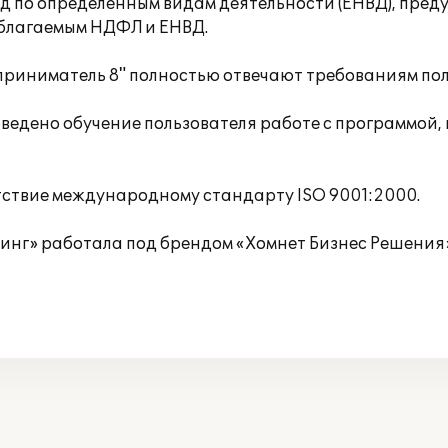
 по определенным видам деятельности (ЕНВД), пред
облагаемым НДФЛ и ЕНВД.
иниматель 8" полностью отвечают требованиям поль
едено обучение пользователя работе с программой, 
тствие международному стандарту ISO 9001:2000.
тинг» работала под брендом «Хомнет Бизнес Решения»