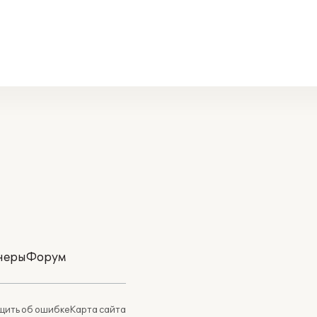
неры
Форум
ить об ошибке
Карта сайта