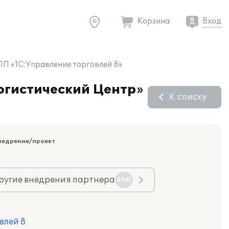
Корзина
Вход
ПП «1С:Управление торговлей 8»
огистический Центр»
К списку
недрение/проект
ругие внедрения партнера
4981
влей 8