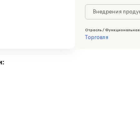
Внедрения продук
Отрасль / Функциональная
Торговля
и: