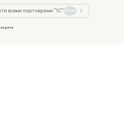
та всеми партнерами "1С"
89264
 задача