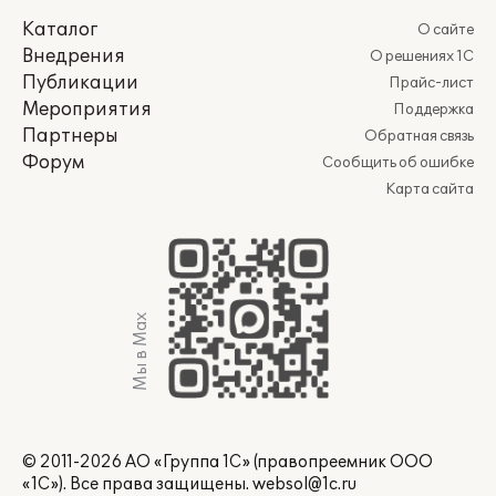
Каталог
О сайте
Внедрения
О решениях 1С
Публикации
Прайс-лист
Мероприятия
Поддержка
Партнеры
Обратная связь
Форум
Сообщить об ошибке
Карта сайта
Мы в Max
© 2011-2026 АО «Группа 1С» (правопреемник ООО
«1С»). Все права защищены.
websol@1c.ru