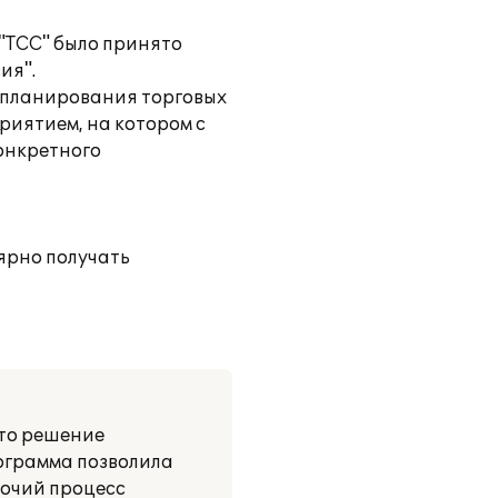
"ТСС" было принято
ия".
 планирования торговых
иятием, на котором с
онкретного
ярно получать
ято решение
рограмма позволила
бочий процесс