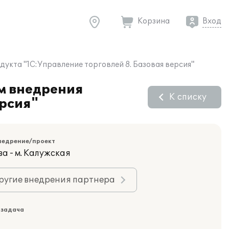
Корзина
Вход
кта "1С:Управление торговлей 8. Базовая версия"
м внедрения
К списку
ерсия"
недрение/проект
а - м. Калужская
ругие внедрения партнера
 задача