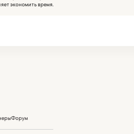
ляет экономить время.
неры
Форум