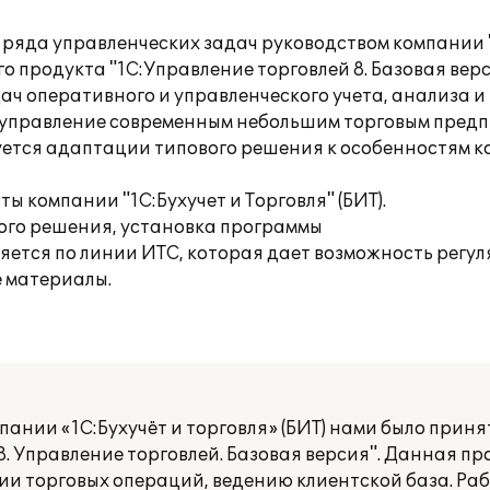
 ряда управленческих задач руководством компании 
 продукта "1С:Управление торговлей 8. Базовая верс
ч оперативного и управленческого учета, анализа и
 управление современным небольшим торговым предпр
уется адаптации типового решения к особенностям к
 компании "1С:Бухучет и Торговля" (БИТ).
го решения, установка программы
ется по линии ИТС, которая дает возможность регул
 материалы.
пании «1С:Бухучёт и торговля» (БИТ) нами было прин
. Управление торговлей. Базовая версия". Данная п
и торговых операций, ведению клиентской база. Ра