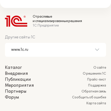
Отраслевые
и специализированные решения
1С:Предприятие
Другие сайты 1С
Каталог
О сайте
Внедрения
О решениях 1С
Публикации
Прайс-лист
Мероприятия
Поддержка
Партнеры
Обратная связь
Форум
Сообщить об ошибке
Карта сайта