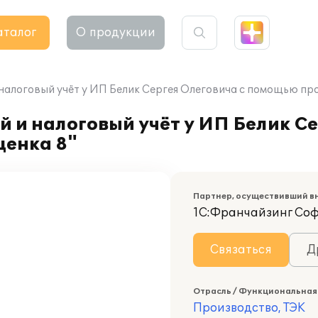
аталог
О продукции
налоговый учёт у ИП Белик Сергея Олеговича с помощью пр
 и налоговый учёт у ИП Белик Се
енка 8"
Партнер, осуществивший в
1С:Франчайзинг Со
Связаться
Д
Отрасль / Функциональная
Производство, ТЭК