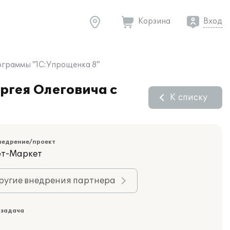
Корзина
Вход
ограммы "1С:Упрощенка 8"
ргея Олеговича с
К списку
недрение/проект
фт-Маркет
ругие внедрения партнера
 задача