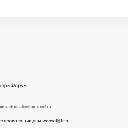
неры
Форум
ить об ошибке
Карта сайта
Все права защищены.
websol@1c.ru