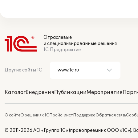
Отраслевые
и специализированные решения
1С:Предприятие
Другие сайты 1С
Каталог
Внедрения
Публикации
Мероприятия
Парт
О сайте
О решениях 1С
Прайс-лист
Поддержка
Обратная связь
Сообщ
© 2011-2026 АО «Группа 1С» (правопреемник ООО «1С»). 