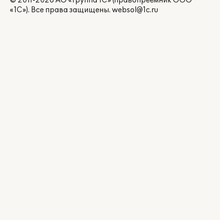
© 2011-2026 АО «Группа 1С» (правопреемник ООО
«1С»). Все права защищены.
websol@1c.ru