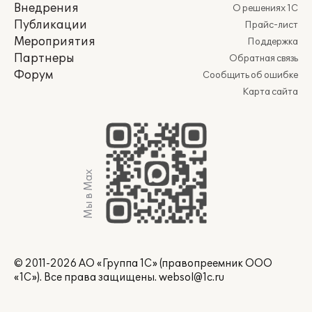
Внедрения
О решениях 1С
Публикации
Прайс-лист
Мероприятия
Поддержка
Партнеры
Обратная связь
Форум
Сообщить об ошибке
Карта сайта
Мы в Max
© 2011-2026 АО «Группа 1С» (правопреемник ООО
«1С»). Все права защищены.
websol@1c.ru