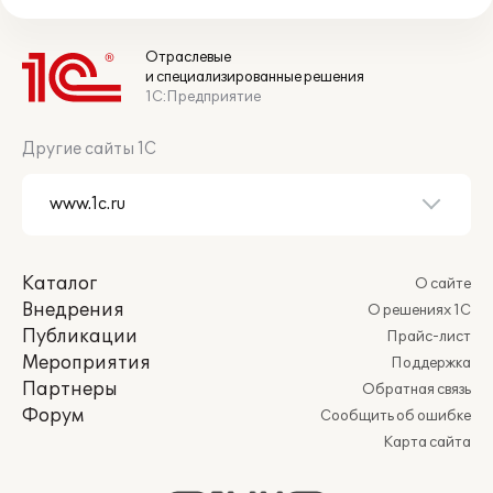
Отраслевые
и специализированные решения
1С:Предприятие
Другие сайты 1С
Каталог
О сайте
Внедрения
О решениях 1С
Публикации
Прайс-лист
Мероприятия
Поддержка
Партнеры
Обратная связь
Форум
Сообщить об ошибке
Карта сайта