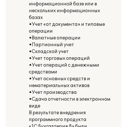
информационной базе или в
нескольких информационных
базах
•Учет «от документа» и типовые
операции
•Валютные операции
•Партионный учет
•Складской учет
•Учет торговых операций
•Учет операций с денежными
средствами
•Учет основных средств и
нематериальных активов
•Учет производства
•Сдача отчетности в электронном
виде
В результате внедрения
программного продукта
«1С:Бухгалтерия 8» были