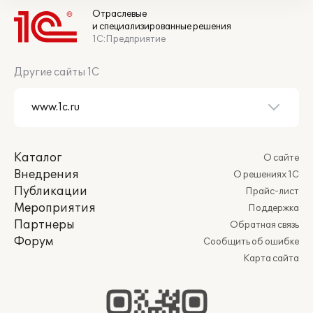
Отраслевые
и специализированные решения
1С:Предприятие
Другие сайты 1С
Каталог
О сайте
Внедрения
О решениях 1С
Публикации
Прайс-лист
Мероприятия
Поддержка
Партнеры
Обратная связь
Форум
Сообщить об ошибке
Карта сайта