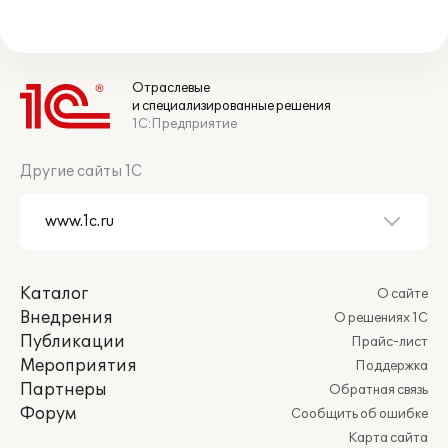
Отраслевые
и специализированные решения
1С:Предприятие
Другие сайты 1С
Каталог
О сайте
Внедрения
О решениях 1С
Публикации
Прайс-лист
Мероприятия
Поддержка
Партнеры
Обратная связь
Форум
Сообщить об ошибке
Карта сайта