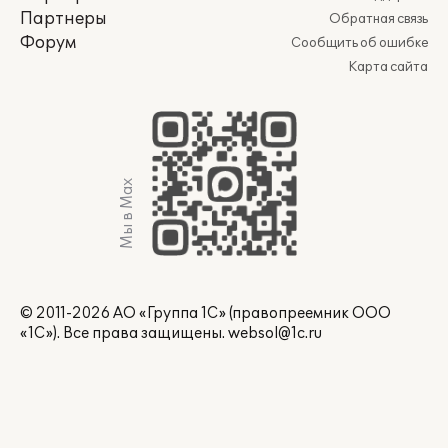
Партнеры
Обратная связь
Форум
Сообщить об ошибке
Карта сайта
Мы в Max
© 2011-2026 АО «Группа 1С» (правопреемник ООО
«1С»). Все права защищены.
websol@1c.ru