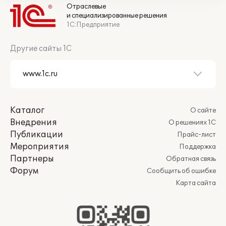
Отраслевые
и специализированные решения
1С:Предприятие
Другие сайты 1С
Каталог
О сайте
Внедрения
О решениях 1С
Публикации
Прайс-лист
Мероприятия
Поддержка
Партнеры
Обратная связь
Форум
Сообщить об ошибке
Карта сайта